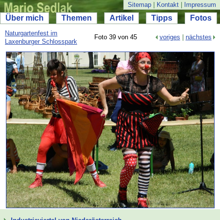
Sitemap
|
Kontakt
|
Impressum
Über mich
Themen
Artikel
Tipps
Fotos
Naturgartenfest im
Foto 39 von 45
voriges
|
nächstes
Laxenburger Schlosspark