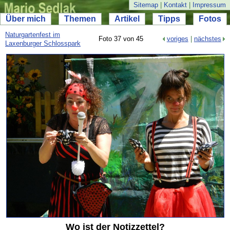
Sitemap
|
Kontakt
|
Impressum
Über mich
Themen
Artikel
Tipps
Fotos
Naturgartenfest im
Foto 37 von 45
voriges
|
nächstes
Laxenburger Schlosspark
Wo ist der Notizzettel?