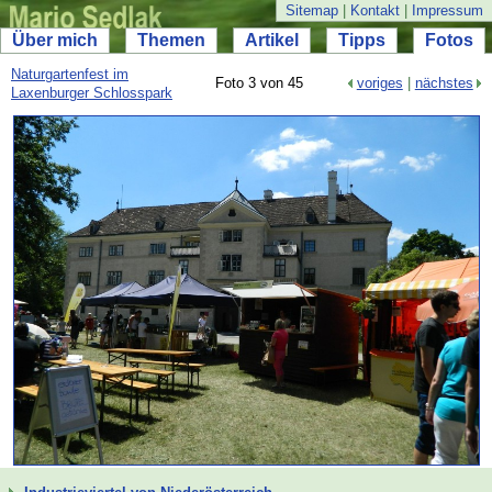
Sitemap
|
Kontakt
|
Impressum
Über mich
Themen
Artikel
Tipps
Fotos
Naturgartenfest im
Foto 3 von 45
voriges
|
nächstes
Laxenburger Schlosspark