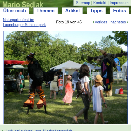
Sitemap
|
Kontakt
|
Impressum
Über mich
Themen
Artikel
Tipps
Fotos
Naturgartenfest im
Foto 19 von 45
voriges
|
nächstes
Laxenburger Schlosspark