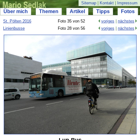
Sitemap
|
Kontakt
|
Impressum
Über mich
Themen
Artikel
Tipps
Fotos
St. Pölten 2016
Foto 35 von 52
voriges
|
nächstes
Linienbusse
Foto 28 von 56
voriges
|
nächstes