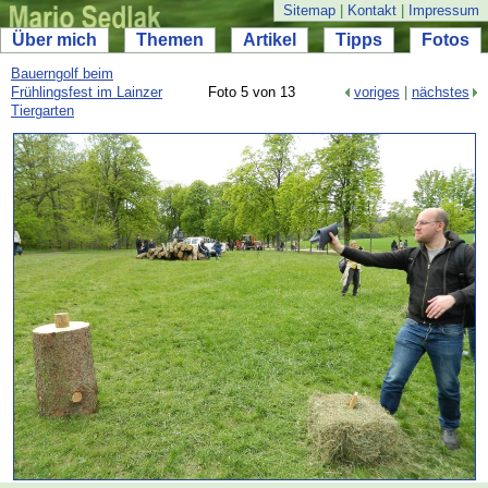
Sitemap
|
Kontakt
|
Impressum
Über mich
Themen
Artikel
Tipps
Fotos
Bauerngolf beim
Frühlingsfest im Lainzer
Foto 5 von 13
voriges
|
nächstes
Tiergarten