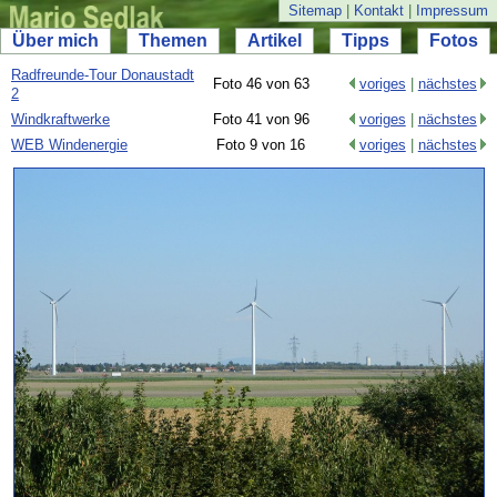
Sitemap
|
Kontakt
|
Impressum
Über mich
Themen
Artikel
Tipps
Fotos
Radfreunde-
Tour Donaustadt
Foto 46 von 63
voriges
|
nächstes
2
Windkraftwerke
Foto 41 von 96
voriges
|
nächstes
WEB Windenergie
Foto 9 von 16
voriges
|
nächstes