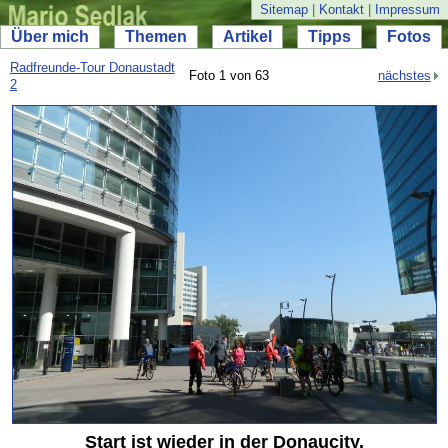
Sitemap
|
Kontakt
|
Impressum
Über mich
Themen
Artikel
Tipps
Fotos
Radfreunde-
Tour Donaustadt
Foto 1 von 63
nächstes
2
Start ist wieder in der Donaucity.