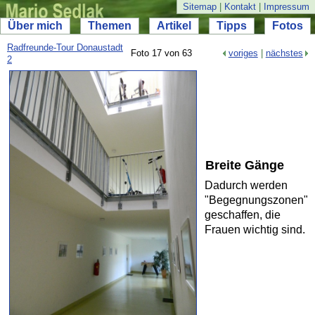
Sitemap
|
Kontakt
|
Impressum
Über mich
Themen
Artikel
Tipps
Fotos
Radfreunde-
Tour Donaustadt
Foto 17 von 63
voriges
|
nächstes
2
Breite Gänge
Dadurch werden
"Begegnungszonen"
geschaffen, die
Frauen wichtig sind.