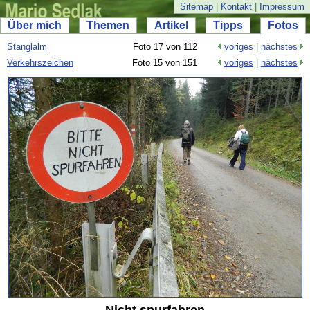
Sitemap
|
Kontakt
|
Impressum
Über mich
Themen
Artikel
Tipps
Fotos
Stanglalm
Foto 17 von 112
voriges
|
nächstes
Verkehrszeichen
Foto 15 von 151
voriges
|
nächstes