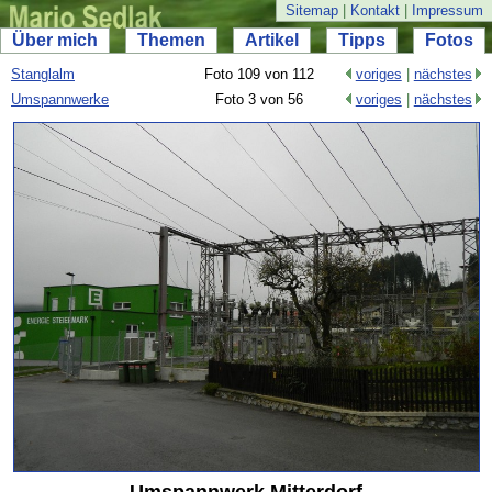
Sitemap
|
Kontakt
|
Impressum
Über mich
Themen
Artikel
Tipps
Fotos
Stanglalm
Foto 109 von 112
voriges
|
nächstes
Umspannwerke
Foto 3 von 56
voriges
|
nächstes