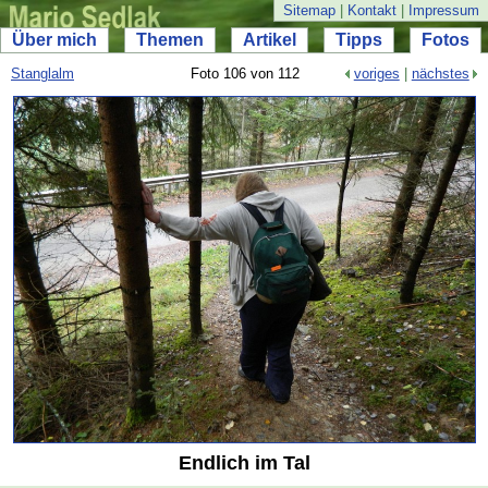
Sitemap
|
Kontakt
|
Impressum
Über mich
Themen
Artikel
Tipps
Fotos
Stanglalm
Foto 106 von 112
voriges
|
nächstes
Endlich im Tal