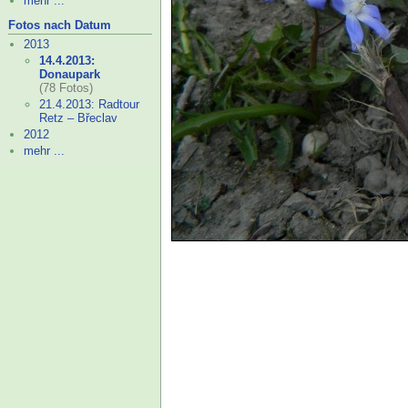
mehr ...
Fotos nach Datum
2013
14.4.2013:
Donaupark
(78 Fotos)
21.4.2013: Radtour
Retz – Břeclav
2012
mehr ...