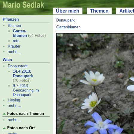
Über mich
Themen
Artikel
Pflanzen
Donaupark
Blumen
Gartenblumen
Garten-
blumen
(64 Fotos)
rote
Kräuter
mehr ...
Wien
Donaustadt
14.4.2013:
Donaupark
(78 Fotos)
9.7.2013:
Geocaching im
Donaupark
Liesing
mehr ...
Fotos nach Themen
mehr ...
Fotos nach Ort