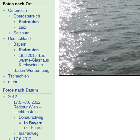
Fotos nach Ort
Österreich
Oberösterreich
Radrouten
Linz
Salzburg
Deutschland
Bayern
Radrouten
19.3.2015: Erd-
wärme-
Glashaus
Kirchweidach
Baden-
Württemberg
Tschechien
mehr ...
Fotos nach Datum
2012
17.5.–
7.6.2012:
Radtour Wien –
Liechtenstein
Donauradweg
in Bayern
(52 Fotos)
Isarradweg
17.6.2012: