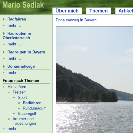
Über mich
Themen
Artikel
Radfahren
Donauradweg in Bayern
mehr ...
Radrouten in
Oberösterreich
mehr ...
Radrouten in Bayern
mehr ...
Donauradwege
mehr ...
Fotos nach Themen
Aktivitäten
Freizeit
Sport
Radfahren
Rund­uma­dum
Bauerngolf
Irrtümer und
Täuschungen
mehr ...