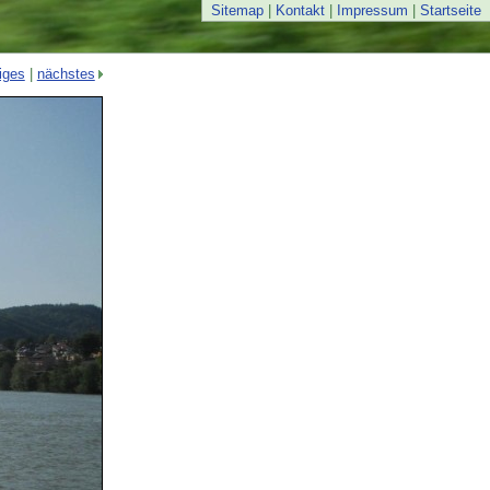
Sitemap
|
Kontakt
|
Impressum
|
Startseite
iges
|
nächstes