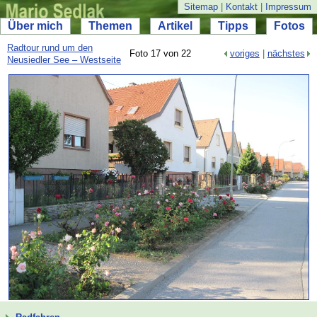
Sitemap
|
Kontakt
|
Impressum
Über mich
Themen
Artikel
Tipps
Fotos
Radtour rund um den
Foto 17 von 22
voriges
|
nächstes
Neusiedler See – Westseite