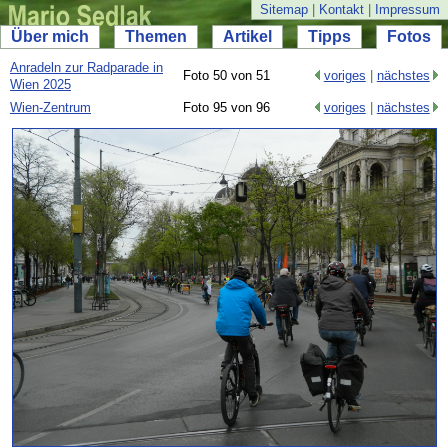
Sitemap
|
Kontakt
|
Impressum
Über mich
Themen
Artikel
Tipps
Fotos
Anradeln zur Radparade in
Foto 50 von 51
voriges
|
nächstes
Wien 2025
Wien-
Zentrum
Foto 95 von 96
voriges
|
nächstes