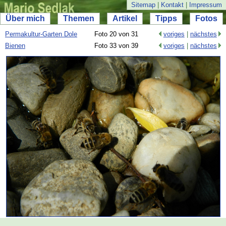
Sitemap
|
Kontakt
|
Impressum
Über mich
Themen
Artikel
Tipps
Fotos
Permakultur-
Garten Dole
Foto 20 von 31
voriges
|
nächstes
Bienen
Foto 33 von 39
voriges
|
nächstes