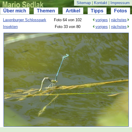
Sitemap
|
Kontakt
|
Impressum
Über mich
Themen
Artikel
Tipps
Fotos
Laxenburger Schlosspark
Foto 64 von 102
voriges
|
nächstes
Insekten
Foto 33 von 80
voriges
|
nächstes