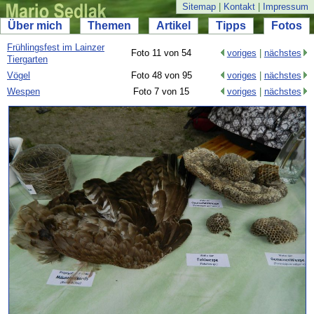
Sitemap
|
Kontakt
|
Impressum
Über mich
Themen
Artikel
Tipps
Fotos
Frühlingsfest im Lainzer
Foto 11 von 54
voriges
|
nächstes
Tiergarten
Vögel
Foto 48 von 95
voriges
|
nächstes
Wespen
Foto 7 von 15
voriges
|
nächstes