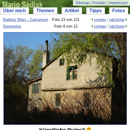
Sitemap
|
Kontakt
|
Impressum
Über mich
Themen
Artikel
Tipps
Fotos
Radtour Wien – Carnuntum
Foto 13 von 121
voriges
|
nächstes
Simmering
Foto 4 von 12
voriges
|
nächstes