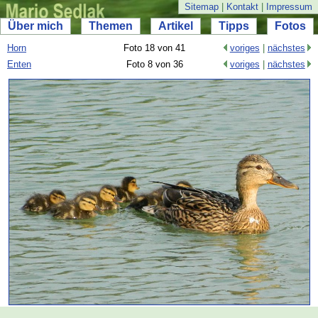
Sitemap
|
Kontakt
|
Impressum
Über mich
Themen
Artikel
Tipps
Fotos
Horn
Foto 18 von 41
voriges
|
nächstes
Enten
Foto 8 von 36
voriges
|
nächstes