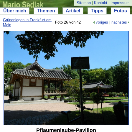
Sitemap
|
Kontakt
|
Impressum
Über mich
Themen
Artikel
Tipps
Fotos
Grünanlagen in Frankfurt am
Foto 26 von 42
voriges
|
nächstes
Main
Pflaumenlaube-
Pavillon