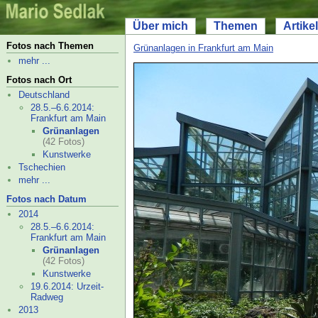
Über mich
Themen
Artikel
Fotos nach Themen
Grünanlagen in Frankfurt am Main
mehr ...
Fotos nach Ort
Deutschland
28.5.–
6.6.2014:
Frankfurt am Main
Grünanlagen
(42 Fotos)
Kunstwerke
Tschechien
mehr ...
Fotos nach Datum
2014
28.5.–
6.6.2014:
Frankfurt am Main
Grünanlagen
(42 Fotos)
Kunstwerke
19.6.2014: Urzeit-
Radweg
2013