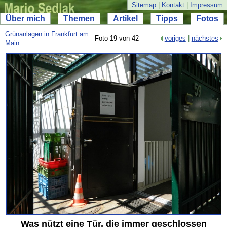
Sitemap
|
Kontakt
|
Impressum
Über mich
Themen
Artikel
Tipps
Fotos
Grünanlagen in Frankfurt am
Foto 19 von 42
voriges
|
nächstes
Main
Was nützt eine Tür, die immer geschlossen