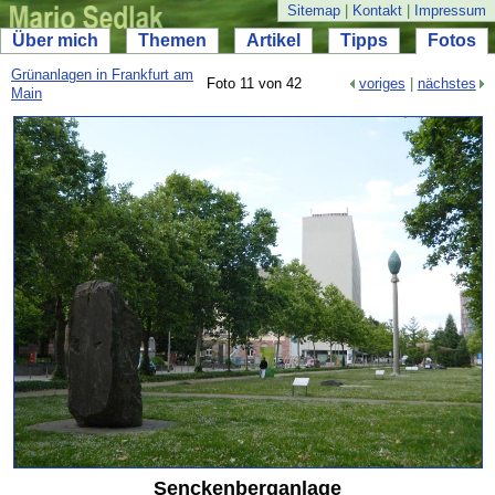
Sitemap
|
Kontakt
|
Impressum
Über mich
Themen
Artikel
Tipps
Fotos
Grünanlagen in Frankfurt am
Foto 11 von 42
voriges
|
nächstes
Main
Senckenberganlage