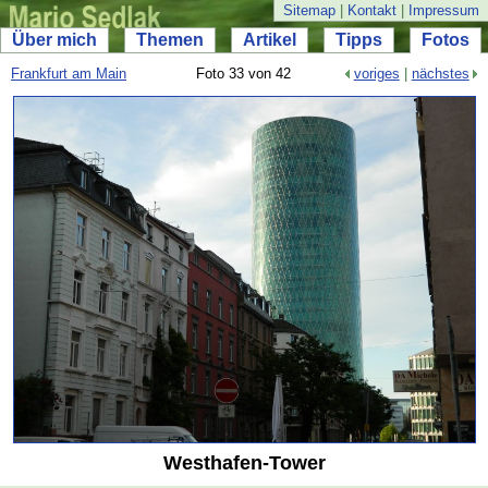
Sitemap
|
Kontakt
|
Impressum
Über mich
Themen
Artikel
Tipps
Fotos
Frankfurt am Main
Foto 33 von 42
voriges
|
nächstes
Westhafen-
Tower