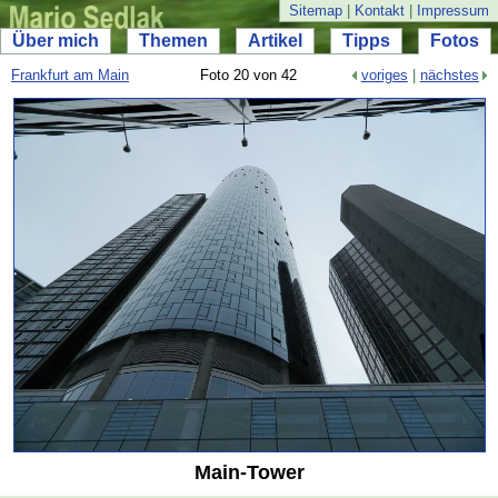
Sitemap
|
Kontakt
|
Impressum
Über mich
Themen
Artikel
Tipps
Fotos
Frankfurt am Main
Foto 20 von 42
voriges
|
nächstes
Main-
Tower