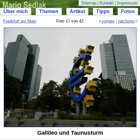
Sitemap
|
Kontakt
|
Impressum
Über mich
Themen
Artikel
Tipps
Fotos
Frankfurt am Main
Foto 17 von 42
voriges
|
nächstes
Gallileo und Taunusturm