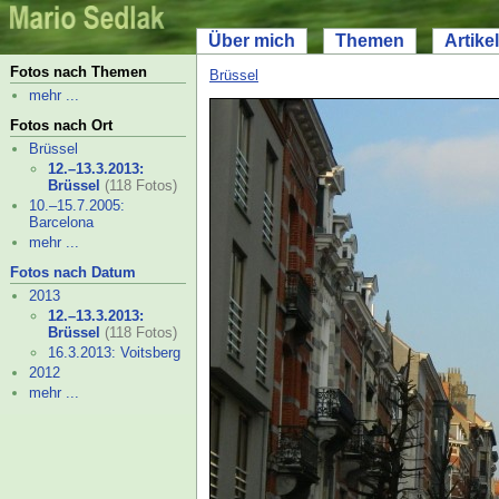
Über mich
Themen
Artikel
Fotos nach Themen
Brüssel
mehr ...
Fotos nach Ort
Brüssel
12.–
13.3.2013:
Brüssel
(118 Fotos)
10.–
15.7.2005:
Barcelona
mehr ...
Fotos nach Datum
2013
12.–
13.3.2013:
Brüssel
(118 Fotos)
16.3.2013: Voitsberg
2012
mehr ...