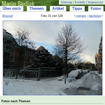
Sitemap
|
Kontakt
|
Impressum
Über mich
Themen
Artikel
Tipps
Fotos
Brüssel
Foto 31 von 118
voriges
|
nächstes
Fotos nach Themen