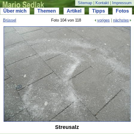
Sitemap
|
Kontakt
|
Impressum
Über mich
Themen
Artikel
Tipps
Fotos
Brüssel
Foto 104 von 118
voriges
|
nächstes
Streusalz