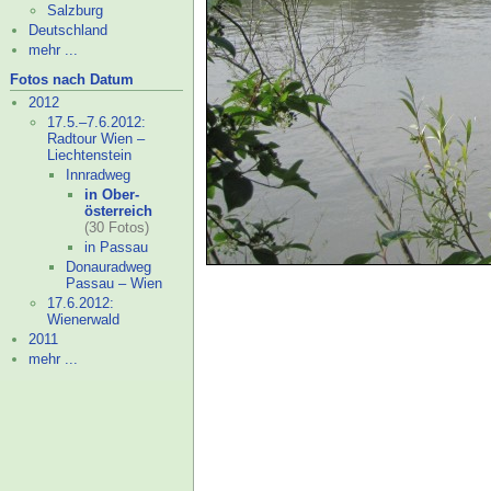
Salzburg
Deutschland
mehr ...
Fotos nach Datum
2012
17.5.–
7.6.2012:
Radtour Wien –
Liechtenstein
Innradweg
in Ober-
österreich
(30 Fotos)
in Passau
Donauradweg
Passau – Wien
17.6.2012:
Wienerwald
2011
mehr ...