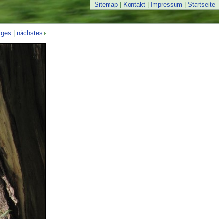
Sitemap
|
Kontakt
|
Impressum
|
Startseite
iges
|
nächstes