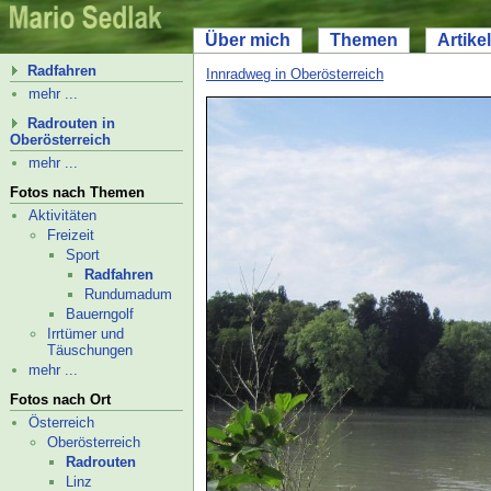
Über mich
Themen
Artikel
Radfahren
Innradweg in Oberösterreich
mehr ...
Radrouten in
Oberösterreich
mehr ...
Fotos nach Themen
Aktivitäten
Freizeit
Sport
Radfahren
Rund­uma­dum
Bauerngolf
Irrtümer und
Täuschungen
mehr ...
Fotos nach Ort
Österreich
Oberösterreich
Radrouten
Linz