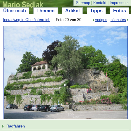
Sitemap
|
Kontakt
|
Impressum
Über mich
Themen
Artikel
Tipps
Fotos
Innradweg in Oberösterreich
Foto 20 von 30
voriges
|
nächstes
Radfahren