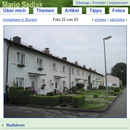
Sitemap
|
Kontakt
|
Impressum
Über mich
Themen
Artikel
Tipps
Fotos
Innradweg in Bayern
Foto 22 von 53
voriges
|
nächstes
Radfahren