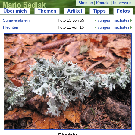
Sitemap
|
Kontakt
|
Impressum
Über mich
Themen
Artikel
Tipps
Fotos
Sonnwendstein
Foto 13 von 55
voriges
|
nächstes
Flechten
Foto 11 von 16
voriges
|
nächstes