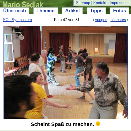
Sitemap
|
Kontakt
|
Impressum
Über mich
Themen
Artikel
Tipps
Fotos
SOL-
Symposium
Foto 47 von 51
voriges
|
nächstes
Scheint Spaß zu machen.