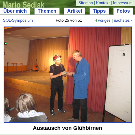
Sitemap
|
Kontakt
|
Impressum
Über mich
Themen
Artikel
Tipps
Fotos
SOL-
Symposium
Foto 25 von 51
voriges
|
nächstes
Austausch von Glühbirnen