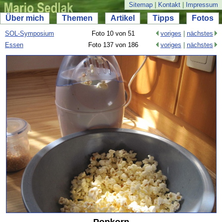
Sitemap
|
Kontakt
|
Impressum
Über mich
Themen
Artikel
Tipps
Fotos
SOL-
Symposium
Foto 10 von 51
voriges
|
nächstes
Essen
Foto 137 von 186
voriges
|
nächstes