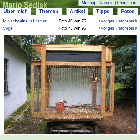
Sitemap
|
Kontakt
|
Impressum
Über mich
Themen
Artikel
Tipps
Fotos
Minischweine in Litschau
Foto 40 von 75
voriges
|
nächstes
Vögel
Foto 73 von 95
voriges
|
nächstes