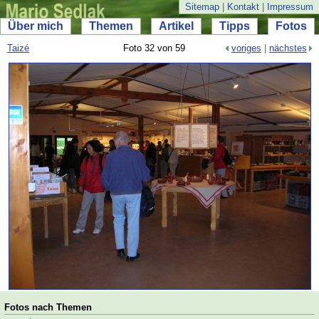
Sitemap
|
Kontakt
|
Impressum
Über mich
Themen
Artikel
Tipps
Fotos
Taizé
Foto 32 von 59
voriges
|
nächstes
Fotos nach Themen