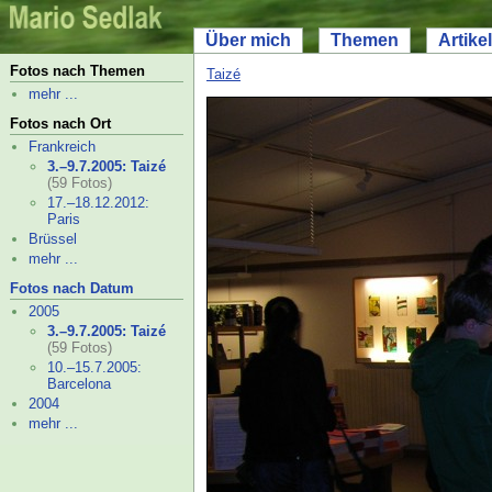
Über mich
Themen
Artikel
Fotos nach Themen
Taizé
mehr ...
Fotos nach Ort
Frankreich
3.–
9.7.2005: Taizé
(59 Fotos)
17.–
18.12.2012:
Paris
Brüssel
mehr ...
Fotos nach Datum
2005
3.–
9.7.2005: Taizé
(59 Fotos)
10.–
15.7.2005:
Barcelona
2004
mehr ...