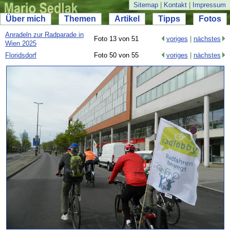
Sitemap
|
Kontakt
|
Impressum
Über mich
Themen
Artikel
Tipps
Fotos
Anradeln zur Radparade in
Foto 13 von 51
voriges
|
nächstes
Wien 2025
Floridsdorf
Foto 50 von 55
voriges
|
nächstes