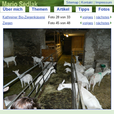
Sitemap
|
Kontakt
|
Impressum
Über mich
Themen
Artikel
Tipps
Fotos
Kathreiner Bio-
Ziegenkäserei
Foto 28 von 33
voriges
|
nächstes
Ziegen
Foto 45 von 48
voriges
|
nächstes