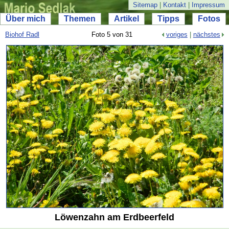
Sitemap
|
Kontakt
|
Impressum
Über mich
Themen
Artikel
Tipps
Fotos
Biohof Radl
Foto 5 von 31
voriges
|
nächstes
Löwenzahn am Erdbeerfeld