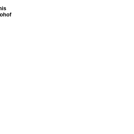
nis
ohof