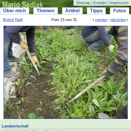
Sitemap
|
Kontakt
|
Impressum
Über mich
Themen
Artikel
Tipps
Fotos
Biohof Radl
Foto 13 von 31
voriges
|
nächstes
Landwirtschaft