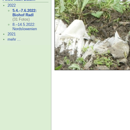
2022
5.4.–
7.6.2022:
Biohof Radl
(31 Fotos)
8.–
14.5.2022:
Nordslowenien
2021
mehr ...