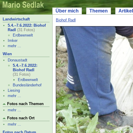
Über mich
Themen
Artikel
Landwirtschaft
Biohof Radl
5.4.–
7.6.2022: Biohof
Radl
(31 Fotos)
Erdbeerwelt
Imker
mehr ...
Wien
Donaustadt
5.4.–
7.6.2022:
Biohof Radl
(31 Fotos)
Erdbeerwelt
Bundesländerhof
Liesing
mehr ...
Fotos nach Themen
mehr ...
Fotos nach Ort
mehr ...
Fotos nach Datum