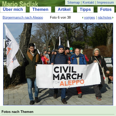
Sitemap
|
Kontakt
|
Impressum
Über mich
Themen
Artikel
Tipps
Fotos
Bürgermarsch nach Aleppo
Foto 6 von 38
voriges
|
nächstes
Fotos nach Themen