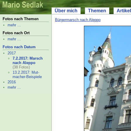
Über mich
Themen
Artikel
Fotos nach Themen
Bürgermarsch nach Aleppo
mehr ...
Fotos nach Ort
mehr ...
Fotos nach Datum
2017
7.2.2017: Marsch
nach Aleppo
(38 Fotos)
13.2.2017: Mut-
macher-
Beispiele
2016
mehr ...