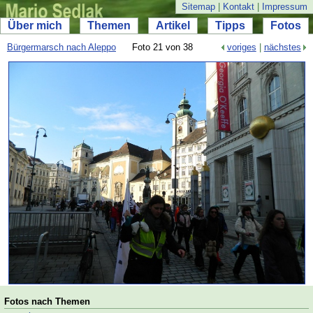
Sitemap
|
Kontakt
|
Impressum
Über mich
Themen
Artikel
Tipps
Fotos
Bürgermarsch nach Aleppo
Foto 21 von 38
voriges
|
nächstes
Fotos nach Themen